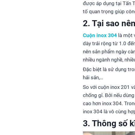
được áp dụng tại Tấn T
tố quan trọng giúp công
2. Tại sao nê
Cuộn inox 304
là một v
dày trải rộng từ 1.0 đ
nên sản phẩm ngày càn
nhiều ngành nghề, nhiề
Đặc biệt là sử dụng tr
hải sản,…
So với cuộn inox 201 v
chống gỉ. Bởi nếu dùng 
cao hơn inox 304. Tro
inox 304 là vô cùng hợp
3. Thông số k