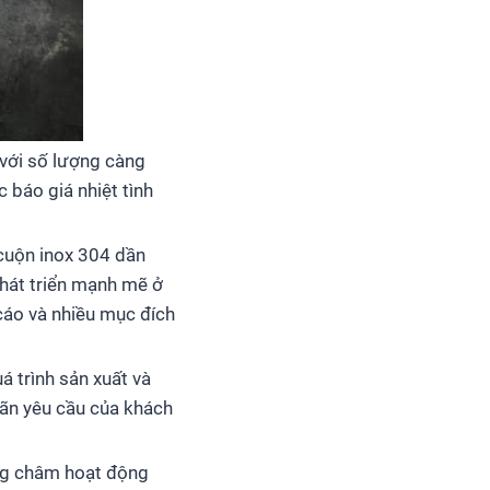
 với số lượng càng
 báo giá nhiệt tình
 cuộn inox 304 dần
phát triển mạnh mẽ ở
 cáo và nhiều mục đích
á trình sản xuất và
mãn yêu cầu của khách
ơng châm hoạt động