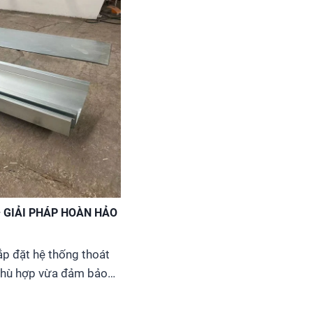
– GIẢI PHÁP HOÀN HẢO
ắp đặt hệ thống thoát
 phù hợp vừa đảm bảo
phí luôn là ưu tiên hàng
ở thành sự lựa chọn tối