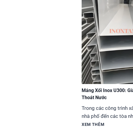
Máng Xối Inox U300: Gi
Thoát Nước
Trong các công trình xâ
nhà phố đến các tòa nh
thống máng xối (hay cò
XEM THÊM
mưa) không chỉ đơn thu