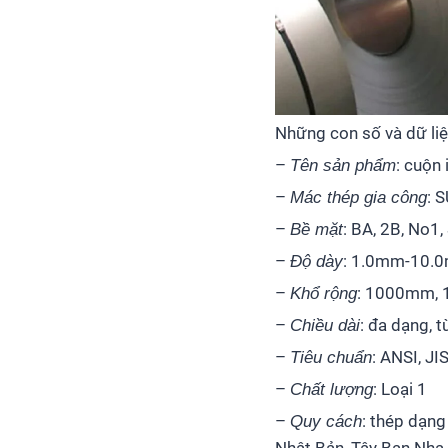
Những con số và dữ liệ
–
: cuộn 
Tên sản phẩm
–
: 
Mác thép gia công
–
: BA, 2B, No1,
Bề mặt
–
: 1.0mm-10.
Độ dày
–
: 1000mm,
Khổ rộng
–
: đa dạng, 
Chiều dài
–
: ANSI, JI
Tiêu chuẩn
–
: Loại 1
Chất lượng
–
: thép dạng
Quy cách