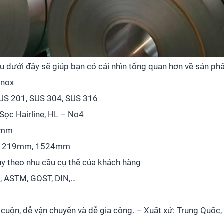
u dưới đây sẽ giúp bạn có cái nhìn tổng quan hơn về sản phẩ
inox
SUS 201, SUS 304, SUS 316
 Sọc Hairline, HL – No4
0mm
 1219mm, 1524mm
tùy theo nhu cầu cụ thể của khách hàng
S, ASTM, GOST, DIN,…
 cuộn, dễ vận chuyển và dễ gia công. – Xuất xứ: Trung Quốc,