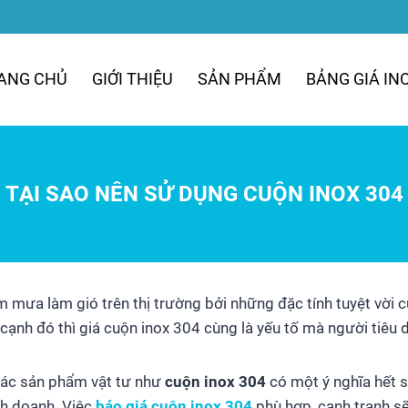
ANG CHỦ
GIỚI THIỆU
SẢN PHẨM
BẢNG GIÁ IN
TẠI SAO NÊN SỬ DỤNG CUỘN INOX 304
 mưa làm gió trên thị trường bởi những đặc tính tuyệt vời cù
 cạnh đó thì giá cuộn inox 304 cùng là yếu tố mà người tiêu 
 các sản phẩm vật tư như
cuộn inox 304
có một ý nghĩa hết s
nh doanh. Việc
báo giá cuộn inox 304
phù hợp, cạnh tranh sẽ