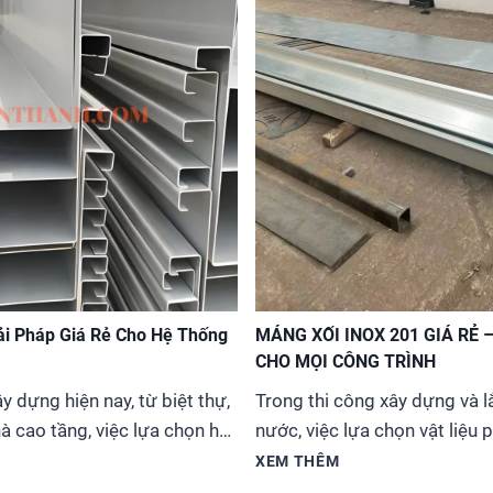
ải Pháp Giá Rẻ Cho Hệ Thống
MÁNG XỐI INOX 201 GIÁ RẺ 
CHO MỌI CÔNG TRÌNH
y dựng hiện nay, từ biệt thự,
Trong thi công xây dựng và l
à cao tầng, việc lựa chọn hệ
nước, việc lựa chọn vật liệu
n gọi là ống thoát nước
chất lượng vừa tiết kiệm chi 
XEM THÊM
ần là giải quyết vấn đề kỹ
đầu. Máng xối inox 201 đã tr