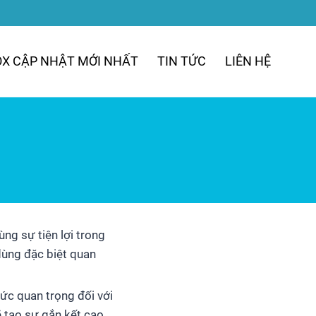
OX CẬP NHẬT MỚI NHẤT
TIN TỨC
LIÊN HỆ
ng sự tiện lợi trong
dùng đặc biệt quan
ức quan trọng đối với
 tạo sự gắn kết cao