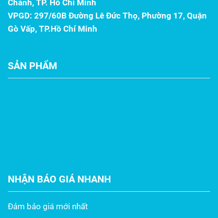
Chánh, TP. Hồ Chí Minh
VPGD: 297/60B Đường Lê Đức Thọ, Phường 17, Quận
Gò Vấp, TP.Hồ Chí Minh
SẢN PHẨM
Cuộn inox
Ống inox
Hộp Inox
Vê – La – Láp Inox
Tấm inox
NHẬN BÁO GIÁ NHANH
Đảm bảo giá mới nhất