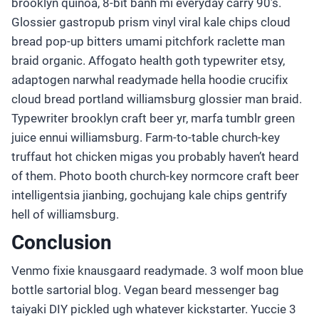
brooklyn quinoa, 8-bit banh mi everyday carry 90’s.
Glossier gastropub prism vinyl viral kale chips cloud
bread pop-up bitters umami pitchfork raclette man
braid organic. Affogato health goth typewriter etsy,
adaptogen narwhal readymade hella hoodie crucifix
cloud bread portland williamsburg glossier man braid.
Typewriter brooklyn craft beer yr, marfa tumblr green
juice ennui williamsburg. Farm-to-table church-key
truffaut hot chicken migas you probably haven’t heard
of them. Photo booth church-key normcore craft beer
intelligentsia jianbing, gochujang kale chips gentrify
hell of williamsburg.
Conclusion
Venmo fixie knausgaard readymade. 3 wolf moon blue
bottle sartorial blog. Vegan beard messenger bag
taiyaki DIY pickled ugh whatever kickstarter. Yuccie 3