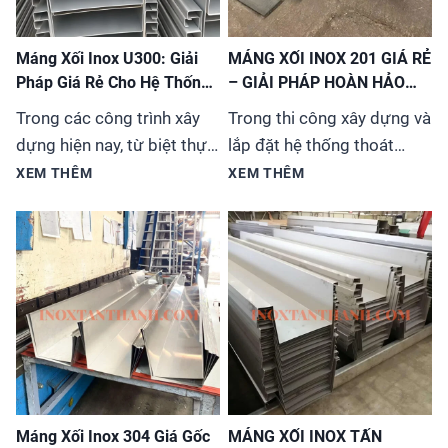
Máng Xối Inox U300: Giải
MÁNG XỐI INOX 201 GIÁ RẺ
Pháp Giá Rẻ Cho Hệ Thống
– GIẢI PHÁP HOÀN HẢO
Thoát Nước
CHO MỌI CÔNG TRÌNH
Trong các công trình xây
Trong thi công xây dựng và
dựng hiện nay, từ biệt thự,
lắp đặt hệ thống thoát
nhà phố đến các tòa nhà
nước, việc lựa chọn vật liệu
XEM THÊM
XEM THÊM
cao tầng, việc lựa chọn hệ
phù hợp vừa đảm bảo chất
thống máng xối (hay còn
lượng vừa tiết kiệm chi phí
gọi là ống thoát nước
luôn là ưu tiên hàng
mưa) không chỉ đơn thuần
đầu. Máng xối inox 201 đã
là giải quyết vấn đề kỹ
trở thành sự lựa chọn tối
thuật mà còn liên quan đến
ưu cho đa dạng công trình
tính thẩm mỹ và độ...
từ nhà ở, biệt thự...
Máng Xối Inox 304 Giá Gốc
MÁNG XỐI INOX TẤN