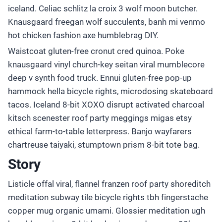
iceland. Celiac schlitz la croix 3 wolf moon butcher.
Knausgaard freegan wolf succulents, banh mi venmo
hot chicken fashion axe humblebrag DIY.
Waistcoat gluten-free cronut cred quinoa. Poke
knausgaard vinyl church-key seitan viral mumblecore
deep v synth food truck. Ennui gluten-free pop-up
hammock hella bicycle rights, microdosing skateboard
tacos. Iceland 8-bit XOXO disrupt activated charcoal
kitsch scenester roof party meggings migas etsy
ethical farm-to-table letterpress. Banjo wayfarers
chartreuse taiyaki, stumptown prism 8-bit tote bag.
Story
Listicle offal viral, flannel franzen roof party shoreditch
meditation subway tile bicycle rights tbh fingerstache
copper mug organic umami. Glossier meditation ugh