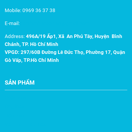
ưu, kết hợp độ bền...
Mobile: 0969 36 37 38
E-mail:
tanthanh.steel168@gmail.com
Address:
496A/19 Ấp1, Xã An Phú Tây, Huyện Bình
Chánh, TP. Hồ Chí Minh
VPGD: 297/60B Đường Lê Đức Thọ, Phường 17, Quận
Gò Vấp, TP.Hồ Chí Minh
SẢN PHẨM
Cuộn inox
Ống inox
Hộp Inox
Vê – La – Láp Inox