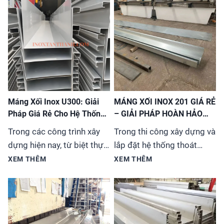
Máng Xối Inox U300: Giải
MÁNG XỐI INOX 201 GIÁ RẺ
Pháp Giá Rẻ Cho Hệ Thống
– GIẢI PHÁP HOÀN HẢO
Thoát Nước
CHO MỌI CÔNG TRÌNH
Trong các công trình xây
Trong thi công xây dựng và
dựng hiện nay, từ biệt thự,
lắp đặt hệ thống thoát
nhà phố đến các tòa nhà
nước, việc lựa chọn vật liệu
XEM THÊM
XEM THÊM
cao tầng, việc lựa chọn hệ
phù hợp vừa đảm bảo chất
thống máng xối (hay còn
lượng vừa tiết kiệm chi phí
gọi là ống thoát nước
luôn là ưu tiên hàng
mưa) không chỉ đơn thuần
đầu. Máng xối inox 201 đã