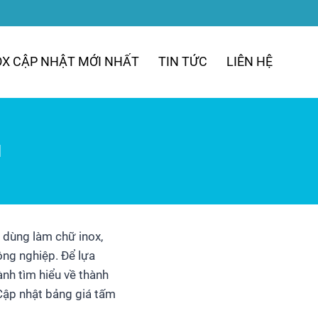
OX CẬP NHẬT MỚI NHẤT
TIN TỨC
LIÊN HỆ
M
dùng làm chữ inox,
công nghiệp. Để lựa
nh tìm hiểu về thành
Cập nhật bảng giá tấm