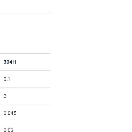
304H
0.1
2
0.045
0.03