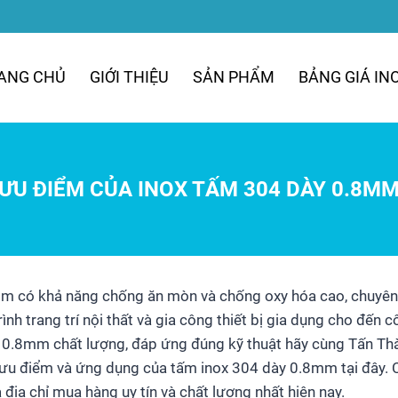
ANG CHỦ
GIỚI THIỆU
SẢN PHẨM
BẢNG GIÁ IN
ƯU ĐIỂM CỦA INOX TẤM 304 DÀY 0.8M
m có khả năng chống ăn mòn và chống oxy hóa cao, chuyên 
ình trang trí nội thất và gia công thiết bị gia dụng cho đến 
 0.8mm chất lượng, đáp ứng đúng kỹ thuật hãy cùng Tấn Thà
, ưu điểm và ứng dụng của tấm inox 304 dày 0.8mm tại đây. 
địa chỉ mua hàng uy tín và chất lượng nhất hiện nay.