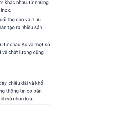
ẩm khác nhau, từ những
inox.
ổi thọ cao và ít hư
àn tạo ra nhiều sản
ẩu từ châu Âu và một số
M về chất lượng cũng
ày, chiều dài và khổ
ng thông tin cơ bản
nh và chọn lựa.