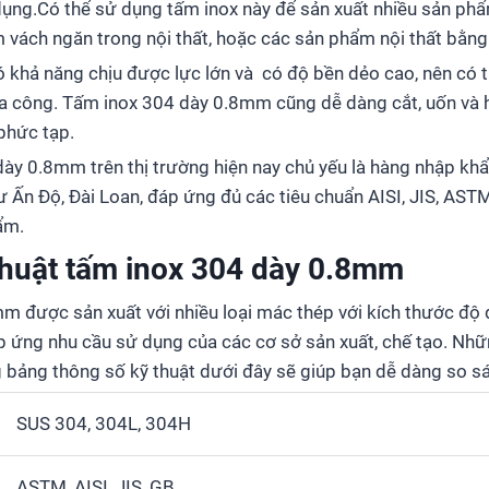
dụng.Có thể sử dụng tấm inox này để sản xuất nhiều sản ph
 vách ngăn trong nội thất, hoặc các sản phẩm nội thất bằng 
khả năng chịu được lực lớn và có độ bền dẻo cao, nên có tu
ia công. Tấm inox 304 dày 0.8mm cũng dễ dàng cắt, uốn và h
phức tạp.
dày 0.8mm trên thị trường hiện nay chủ yếu là hàng nhập kh
ư Ấn Độ, Đài Loan, đáp ứng đủ các tiêu chuẩn AISI, JIS, AST
ẩm.
thuật tấm inox 304 dày 0.8mm
 được sản xuất với nhiều loại mác thép với kích thước độ d
 ứng nhu cầu sử dụng của các cơ sở sản xuất, chế tạo. Nhữ
 bảng thông số kỹ thuật dưới đây sẽ giúp bạn dễ dàng so sá
SUS 304, 304L, 304H
ASTM, AISI, JIS, GB