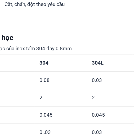
Cắt, chấn, đột theo yêu cầu
 học
học của inox tấm 304 dày 0.8mm
304
304L
0.08
0.03
2
2
0.045
0.045
0..03
0.03