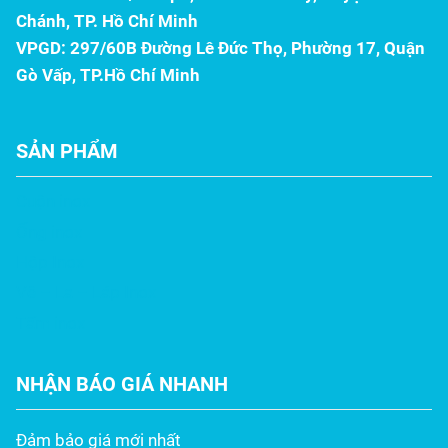
Chánh, TP. Hồ Chí Minh
VPGD: 297/60B Đường Lê Đức Thọ, Phường 17, Quận
Gò Vấp, TP.Hồ Chí Minh
SẢN PHẨM
Cuộn inox
Ống inox
Hộp Inox
Vê – La – Láp Inox
Tấm inox
NHẬN BÁO GIÁ NHANH
Đảm bảo giá mới nhất