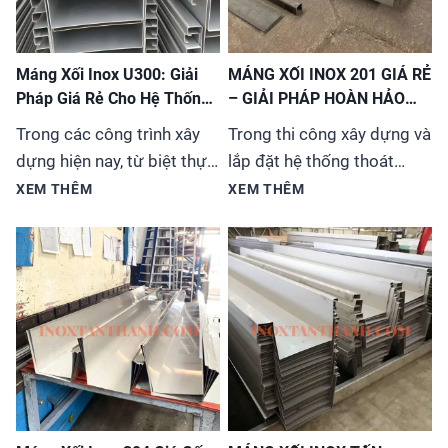
Máng Xối Inox U300: Giải
MÁNG XỐI INOX 201 GIÁ RẺ
Pháp Giá Rẻ Cho Hệ Thống
– GIẢI PHÁP HOÀN HẢO
Thoát Nước
CHO MỌI CÔNG TRÌNH
Trong các công trình xây
Trong thi công xây dựng và
dựng hiện nay, từ biệt thự,
lắp đặt hệ thống thoát
nhà phố đến các tòa nhà
nước, việc lựa chọn vật liệu
XEM THÊM
XEM THÊM
cao tầng, việc lựa chọn hệ
phù hợp vừa đảm bảo chất
thống máng xối (hay còn
lượng vừa tiết kiệm chi phí
gọi là ống thoát nước
luôn là ưu tiên hàng
mưa) không chỉ đơn thuần
đầu. Máng xối inox 201 đã
là giải quyết vấn đề kỹ
trở thành sự lựa chọn tối
thuật mà còn liên quan đến
ưu cho đa dạng công trình
tính thẩm mỹ và độ...
từ nhà ở, biệt thự...