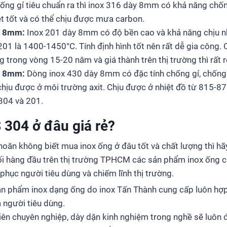
ống gỉ tiêu chuẩn ra thì inox 316 dày 8mm có khả năng chố
ệt tốt và có thể chịu được mưa carbon.
y 8mm:
Inox 201 dày 8mm có độ bền cao và khả năng chịu nhi
201 là 1400-1450°C. Tính định hình tốt nên rất dễ gia công. 
g trong vòng 15-20 năm và giá thành trên thị trường thì rất r
y 8mm:
Dòng inox 430 dày 8mm có đặc tính chống gỉ, chống
chịu được ở môi trường axit. Chịu được ở nhiệt đồ từ 815-8
304 và 201.
 304 ở đâu giá rẻ?
oăn không biết mua inox ống ở đâu tốt và chất lượng thì hã
i hàng đầu trên thị trường TPHCM các sản phẩm inox ống ch
phục người tiêu dùng và chiếm lĩnh thị trường.
ản phẩm inox dạng ống do inox Tấn Thành cung cấp luôn hợp 
a người tiêu dùng.
viên chuyên nghiệp, dày dặn kinh nghiệm trong nghề sẽ luôn