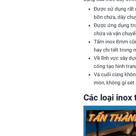
Được sử dụng rất 
bồn chứa, dây chuy
Được ứng dụng tro
chứa và vận chuyể
Tấm inox 8mm cũng
hay chi tiết trong 
Về lĩnh vực xây dự
công tạo hình trang
Và cuối cùng không
mòn, không gỉ sét
Các loại inox