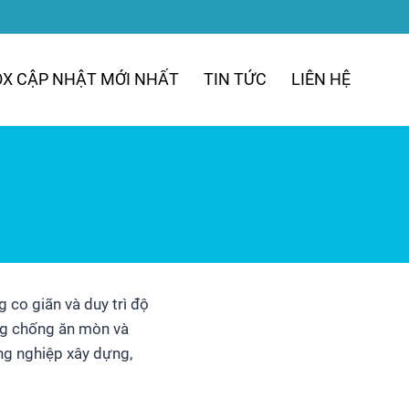
OX CẬP NHẬT MỚI NHẤT
TIN TỨC
LIÊN HỆ
co giãn và duy trì độ
ăng chống ăn mòn và
công nghiệp xây dựng,