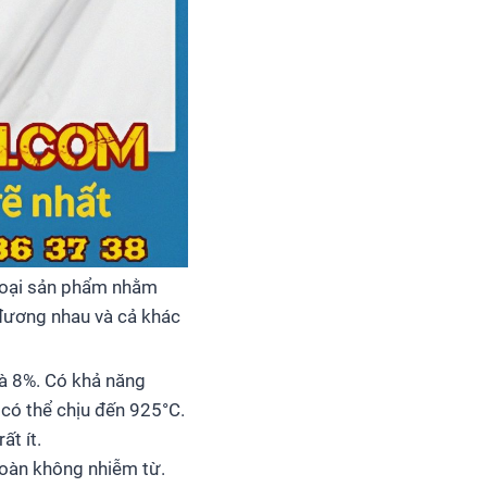
loại sản phẩm nhằm
 đương nhau và cả khác
là 8%. Có khả năng
 có thể chịu đến 925°C.
ất ít.
 toàn không nhiễm từ.