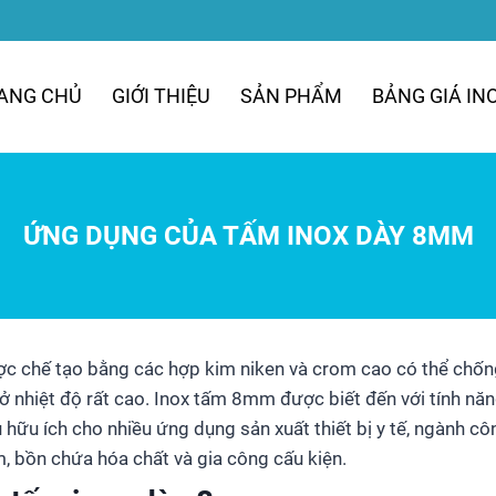
ANG CHỦ
GIỚI THIỆU
SẢN PHẨM
BẢNG GIÁ IN
ỨNG DỤNG CỦA TẤM INOX DÀY 8MM
 chế tạo bằng các hợp kim niken và crom cao có thể chống 
ở nhiệt độ rất cao. Inox tấm 8mm được biết đến với tính n
liệu hữu ích cho nhiều ứng dụng sản xuất thiết bị y tế, ngành 
 bồn chứa hóa chất và gia công cấu kiện.