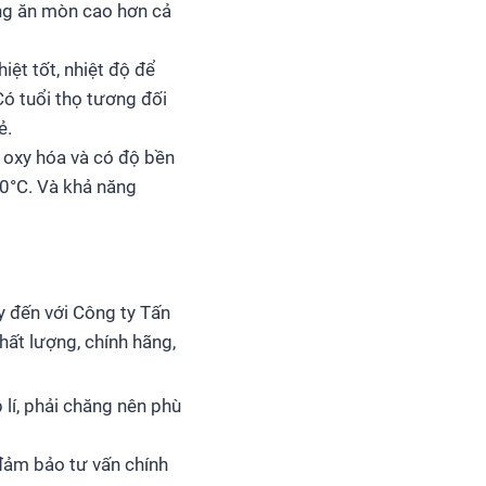
ng ăn mòn cao hơn cả
ệt tốt, nhiệt độ để
Có tuổi thọ tương đối
ẻ.
 oxy hóa và có độ bền
70°C. Và khả năng
y đến với Công ty Tấn
ất lượng, chính hãng,
lí, phải chăng nên phù
 đảm bảo tư vấn chính