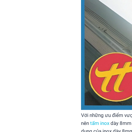
Với những ưu điểm vượt
nên
tấm inox
dày 8mm đ
dụng của inox dày 8m