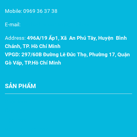
ưu, kết hợp độ bền...
Mobile: 0969 36 37 38
E-mail:
tanthanh.steel168@gmail.com
Address:
496A/19 Ấp1, Xã An Phú Tây, Huyện Bình
Chánh, TP. Hồ Chí Minh
VPGD: 297/60B Đường Lê Đức Thọ, Phường 17, Quận
Gò Vấp, TP.Hồ Chí Minh
SẢN PHẨM
Cuộn inox
Ống inox
Hộp Inox
Vê – La – Láp Inox