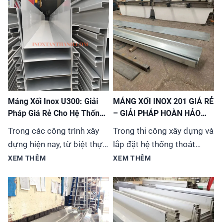
Máng Xối Inox U300: Giải
MÁNG XỐI INOX 201 GIÁ RẺ
Pháp Giá Rẻ Cho Hệ Thống
– GIẢI PHÁP HOÀN HẢO
Thoát Nước
CHO MỌI CÔNG TRÌNH
Trong các công trình xây
Trong thi công xây dựng và
dựng hiện nay, từ biệt thự,
lắp đặt hệ thống thoát
nhà phố đến các tòa nhà
nước, việc lựa chọn vật liệu
XEM THÊM
XEM THÊM
cao tầng, việc lựa chọn hệ
phù hợp vừa đảm bảo chất
thống máng xối (hay còn
lượng vừa tiết kiệm chi phí
gọi là ống thoát nước
luôn là ưu tiên hàng
mưa) không chỉ đơn thuần
đầu. Máng xối inox 201 đã