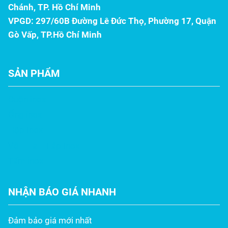
Chánh, TP. Hồ Chí Minh
VPGD: 297/60B Đường Lê Đức Thọ, Phường 17, Quận
Gò Vấp, TP.Hồ Chí Minh
SẢN PHẨM
Cuộn inox
Ống inox
Hộp Inox
Vê – La – Láp Inox
Tấm inox
NHẬN BÁO GIÁ NHANH
Đảm bảo giá mới nhất