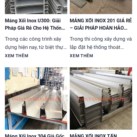
Máng Xối Inox U300: Giải
MÁNG XỐI INOX 201 GIÁ RẺ
Pháp Giá Rẻ Cho Hệ Thống
– GIẢI PHÁP HOÀN HẢO
Thoát Nước
CHO MỌI CÔNG TRÌNH
Trong các công trình xây
Trong thi công xây dựng và
dựng hiện nay, từ biệt thự,
lắp đặt hệ thống thoát
nhà phố đến các tòa nhà
nước, việc lựa chọn vật liệu
XEM THÊM
XEM THÊM
cao tầng, việc lựa chọn hệ
phù hợp vừa đảm bảo chất
thống máng xối (hay còn
lượng vừa tiết kiệm chi phí
gọi là ống thoát nước
luôn là ưu tiên hàng
mưa) không chỉ đơn thuần
đầu. Máng xối inox 201 đã
là giải quyết vấn đề kỹ
trở thành sự lựa chọn tối
thuật mà còn liên quan đến
ưu cho đa dạng công trình
tính thẩm mỹ và độ...
từ nhà ở, biệt thự...
Máng Xối Inox 304 Giá Gốc
MÁNG XỐI INOX TẤN