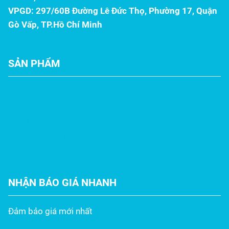
VPGD: 297/60B Đường Lê Đức Thọ, Phường 17, Quận
Gò Vấp, TP.Hồ Chí Minh
SẢN PHẨM
Cuộn inox
Ống inox
Hộp Inox
Vê – La – Láp Inox
Tấm inox
NHẬN BÁO GIÁ NHANH
Đảm bảo giá mới nhất