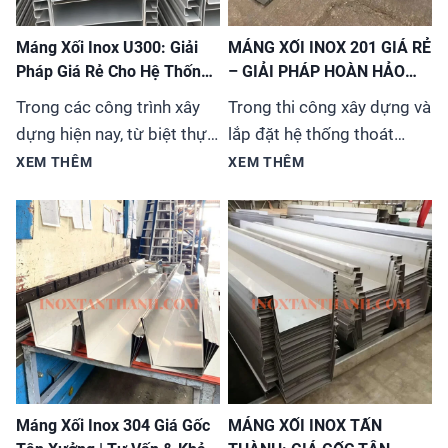
Máng Xối Inox U300: Giải
MÁNG XỐI INOX 201 GIÁ RẺ
Pháp Giá Rẻ Cho Hệ Thống
– GIẢI PHÁP HOÀN HẢO
Thoát Nước
CHO MỌI CÔNG TRÌNH
Trong các công trình xây
Trong thi công xây dựng và
dựng hiện nay, từ biệt thự,
lắp đặt hệ thống thoát
nhà phố đến các tòa nhà
nước, việc lựa chọn vật liệu
XEM THÊM
XEM THÊM
cao tầng, việc lựa chọn hệ
phù hợp vừa đảm bảo chất
thống máng xối (hay còn
lượng vừa tiết kiệm chi phí
gọi là ống thoát nước
luôn là ưu tiên hàng
mưa) không chỉ đơn thuần
đầu. Máng xối inox 201 đã
là giải quyết vấn đề kỹ
trở thành sự lựa chọn tối
thuật mà còn liên quan đến
ưu cho đa dạng công trình
tính thẩm mỹ và độ...
từ nhà ở, biệt thự...
Máng Xối Inox 304 Giá Gốc
MÁNG XỐI INOX TẤN