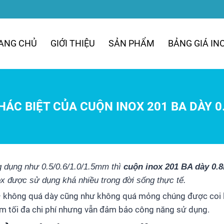
ANG CHỦ
GIỚI THIỆU
SẢN PHẨM
BẢNG GIÁ IN
HÁC BIỆT CỦA CUỘN INOX 201 BA DÀY 
g dụng như 0.5/0.6/1.0/1.5mm thì
cuộn inox 201 BA dày 0
x được sử dụng khá nhiều trong đời sống thực tế.
 – không quá dày cũng như không quá mỏng chúng được coi l
iệm tối đa chi phí nhưng vẫn đảm bảo công năng sử dụng.