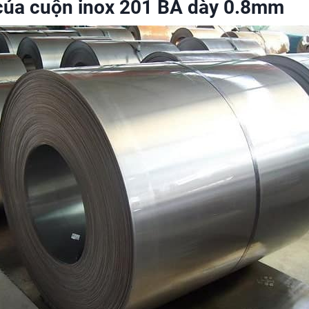
 của cuộn inox 201 BA dày 0.8mm