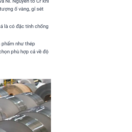
và Ni. Nguyên tố Cr khi
tượng ố vàng, gỉ sét
iá là có đặc tính chống
ản phẩm như thép
 chọn phù hợp cả về độ