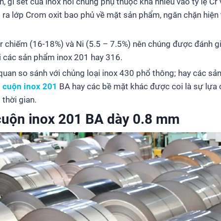
gỉ sét của inox nói chung phụ thuộc khá nhiều vào tỷ lệ Cr 
o ra lớp Crom oxit bao phủ về mặt sản phẩm, ngăn chặn hiện 
 Cr chiếm (16-18%) và Ni (5.5 – 7.5%) nên chúng được đánh g
i các sản phẩm inox 201 hay 316.
quan so sánh với chủng loại inox 430 phổ thông; hay các s
ì
cuộn inox 201
BA
hay các bề mặt khác được coi là sự lựa
thời gian.
 cuộn inox 201 BA dày 0.8 mm