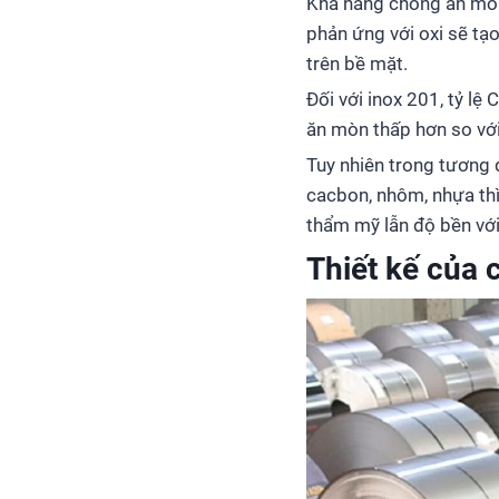
Khả năng chống ăn mòn, 
phản ứng với oxi sẽ tạ
trên bề mặt.
Đối với inox 201, tỷ lệ
ăn mòn thấp hơn so vớ
Tuy nhiên trong tương 
cacbon, nhôm, nhựa th
thẩm mỹ lẫn độ bền với 
Thiết kế của