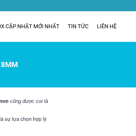
OX CẬP NHẬT MỚI NHẤT
TIN TỨC
LIÊN HỆ
0.8MM
.8mm
cũng được coi là
à sự lựa chọn hợp lý