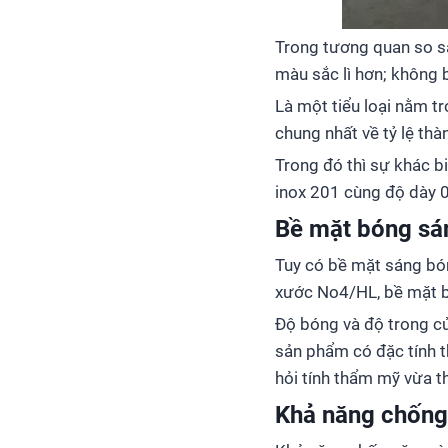
Trong tương quan so sá
màu sắc lì hơn; không 
Là một tiểu loại nằm 
chung nhất về tỷ lệ th
Trong đó thì sự khác b
inox 201 cùng độ dày 
Bề mặt bóng sá
Tuy có bề mặt sáng bón
xước No4/HL, bề mặt b
Độ bóng và độ trong c
sản phẩm có đặc tính 
hỏi tính thẩm mỹ vừa t
Khả năng chống