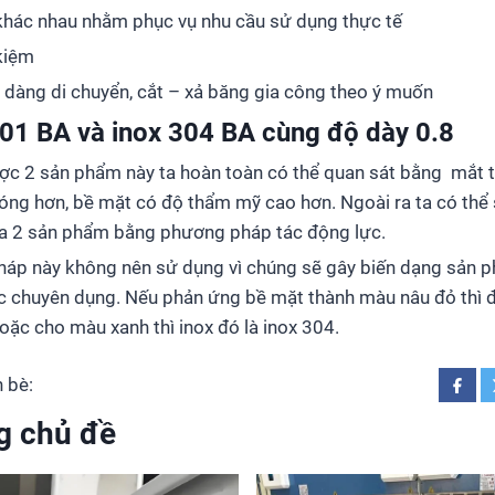
 khác nhau nhằm phục vụ nhu cầu sử dụng thực tế
 kiệm
 dàng di chuyển, cắt – xả băng gia công theo ý muốn
201 BA và inox 304 BA cùng độ dày 0.8
ược 2 sản phẩm này ta hoàn toàn có thể quan sát bằng mắt 
bóng hơn, bề mặt có độ thẩm mỹ cao hơn. Ngoài ra ta có th
của 2 sản phẩm bằng phương pháp tác động lực.
háp này không nên sử dụng vì chúng sẽ gây biến dạng sản p
 chuyên dụng. Nếu phản ứng bề mặt thành màu nâu đỏ thì đó
ặc cho màu xanh thì inox đó là inox 304.
 bè:
g chủ đề