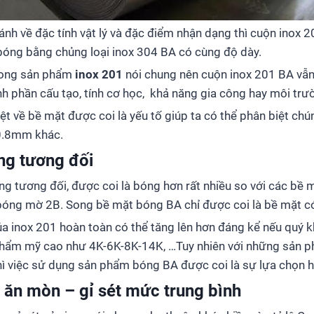
nh về đặc tính vật lý và đặc điểm nhận dạng thì cuộn inox
bóng bằng chủng loại inox 304 BA có cùng độ dày.
trong sản phẩm
inox 201
nói chung nên cuộn inox 201 BA vẫ
ành phần cấu tạo, tính cơ học, khả năng gia công hay môi tr
iệt về bề mặt được coi là yếu tố giúp ta có thể phân biệt ch
0.8mm khác.
ng tương đối
g tương đối, được coi là bóng hơn rất nhiều so với các bề
óng mờ 2B. Song bề mặt bóng BA chỉ được coi là bề mặt có
ủa inox 201 hoàn toàn có thể tăng lên hơn đáng kể nếu quý
thẩm mỹ cao như 4K-6K-8K-14K, …Tuy nhiên với những sản ph
hì việc sử dụng sản phẩm bóng BA được coi là sự lựa chọn h
 ăn mòn – gỉ sét mức trung bình