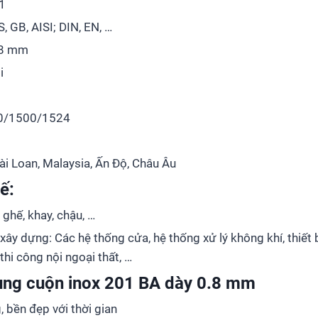
1
, GB, AISI; DIN, EN, …
0.8 mm
i
20/1500/1524
ài Loan, Malaysia, Ấn Độ, Châu Âu
ế:
ghế, khay, chậu, …
 xây dựng: Các hệ thống cửa, hệ thống xử lý không khí, thiết 
hi công nội ngoại thất, …
dụng cuộn inox 201 BA dày 0.8 mm
 bền đẹp với thời gian