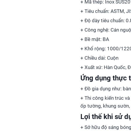
+ Mã thép: Inox SUS20
+ Tiêu chuẩn: ASTM, JIS
+ Độ dày tiêu chuẩn: 
+ Công nghệ: Cán nguộ
+ Bề mặt: BA
+ Khổ rộng: 1000/12
+ Chiều dài: Cuộn
+ Xuất xứ: Hàn Quốc, Đ
Ứng dụng thực t
+ Đồ gia dụng như: bàn 
+ Thi công kiến trúc và
ốp tường, khung sườn, t
Lợi thế khi sử 
+ Sở hữu độ sáng bóng,