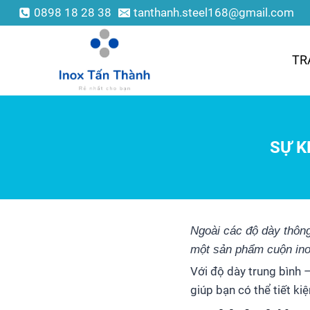
0898 18 28 38
tanthanh.steel168@gmail.com
TR
SỰ K
Ngoài các độ dày thôn
một sản phẩm cuộn ino
Với độ dày trung bình
giúp bạn có thể tiết k