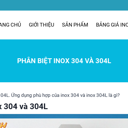
ANG CHỦ
GIỚI THIỆU
SẢN PHẨM
BẢNG GIÁ IN
PHÂN BIỆT INOX 304 VÀ 304L
304L. Ứng dụng phù hợp của inox 304 và inox 304L là gì?
x 304 và 304L