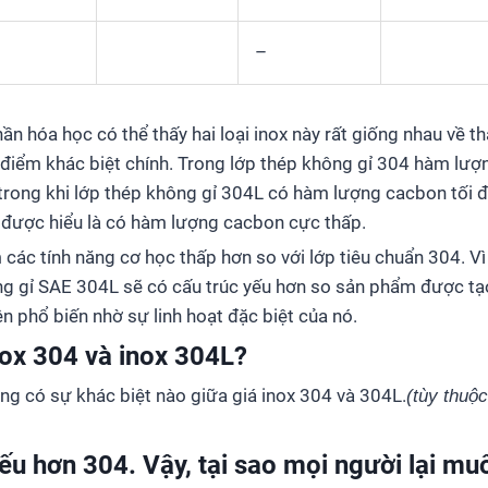
–
ần hóa học có thể thấy hai loại inox này rất giống nhau về t
điểm khác biệt chính. Trong lớp thép không gỉ 304 hàm lượ
 trong khi lớp thép không gỉ 304L có hàm lượng cacbon tối đa
 được hiểu là có hàm lượng cacbon cực thấp.
ác tính năng cơ học thấp hơn so với lớp tiêu chuẩn 304. Vì
ng gỉ SAE 304L sẽ có cấu trúc yếu hơn so sản phẩm được tạ
n phổ biến nhờ sự linh hoạt đặc biệt của nó.
nox 304 và inox 304L?
ng có sự khác biệt nào giữa giá inox 304 và 304L.
(tùy thuộc
ếu hơn 304. Vậy, tại sao mọi người lại m