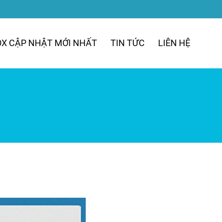
OX CẬP NHẬT MỚI NHẤT
TIN TỨC
LIÊN HỆ