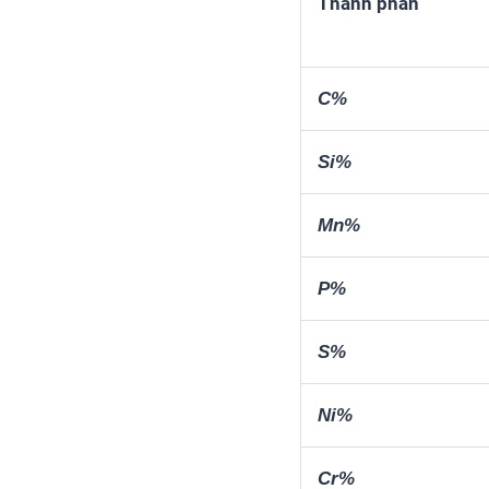
Thành phần
C%
Si%
Mn%
P%
S%
Ni%
Cr%