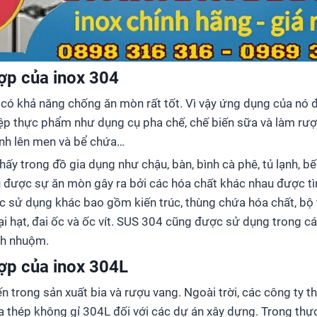
ợp của inox 304
 có khả năng chống ăn mòn rất tốt. Vì vậy ứng dụng của nó đ
ệp thực phẩm như dụng cụ pha chế, chế biến sữa và làm rượ
ình lên men và bể chứa…
y trong đồ gia dụng như chậu, bàn, bình cà phê, tủ lạnh, bếp
u được sự ăn mòn gây ra bởi các hóa chất khác nhau được tì
vực sử dụng khác bao gồm kiến trúc, thùng chứa hóa chất, bộ tr
ại hạt, đai ốc và ốc vít. SUS 304 cũng được sử dụng trong cá
nh nhuộm.
ợp của inox 304L
n trong sản xuất bia và rượu vang. Ngoài trời, các công ty 
thép không gỉ 304L đối với các dự án xây dựng. Trong thực t