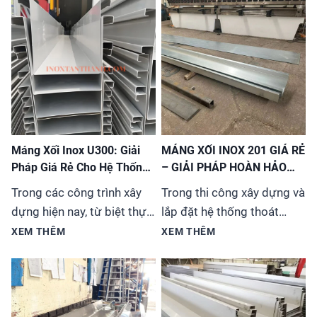
Máng Xối Inox U300: Giải
MÁNG XỐI INOX 201 GIÁ RẺ
Pháp Giá Rẻ Cho Hệ Thống
– GIẢI PHÁP HOÀN HẢO
Thoát Nước
CHO MỌI CÔNG TRÌNH
Trong các công trình xây
Trong thi công xây dựng và
dựng hiện nay, từ biệt thự,
lắp đặt hệ thống thoát
nhà phố đến các tòa nhà
nước, việc lựa chọn vật liệu
XEM THÊM
XEM THÊM
cao tầng, việc lựa chọn hệ
phù hợp vừa đảm bảo chất
thống máng xối (hay còn
lượng vừa tiết kiệm chi phí
gọi là ống thoát nước
luôn là ưu tiên hàng
mưa) không chỉ đơn thuần
đầu. Máng xối inox 201 đã