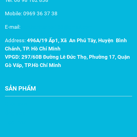
ưu, kết hợp độ bền...
Mobile: 0969 36 37 38
E-mail:
tanthanh.steel168@gmail.com
Address:
496A/19 Ấp1, Xã An Phú Tây, Huyện Bình
Chánh, TP. Hồ Chí Minh
VPGD: 297/60B Đường Lê Đức Thọ, Phường 17, Quận
Gò Vấp, TP.Hồ Chí Minh
SẢN PHẨM
Cuộn inox
Ống inox
Hộp Inox
Vê – La – Láp Inox