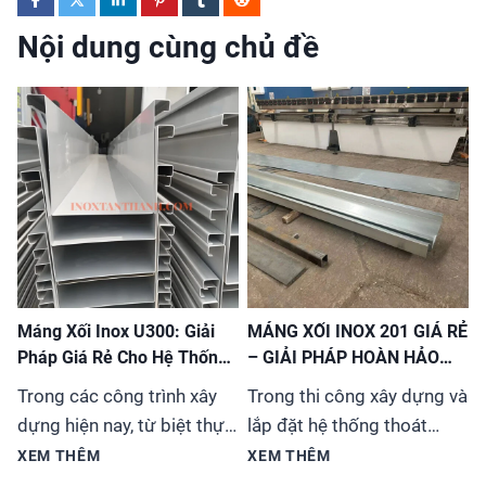
Nội dung cùng chủ đề
Máng Xối Inox U300: Giải
MÁNG XỐI INOX 201 GIÁ RẺ
Pháp Giá Rẻ Cho Hệ Thống
– GIẢI PHÁP HOÀN HẢO
Thoát Nước
CHO MỌI CÔNG TRÌNH
Trong các công trình xây
Trong thi công xây dựng và
dựng hiện nay, từ biệt thự,
lắp đặt hệ thống thoát
nhà phố đến các tòa nhà
nước, việc lựa chọn vật liệu
XEM THÊM
XEM THÊM
cao tầng, việc lựa chọn hệ
phù hợp vừa đảm bảo chất