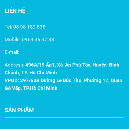
cấu và tuổi thọ công trình.
sử dụng? Đừng để hệ
LIÊN HỆ
Trong đó, máng xối Inox
thống thoát nước kém
304 từ Inox Tấn Thành nổi
chất lượng làm hỏng kết
bật như một lựa chọn tối
cấu công trình tiền tỷ của...
Tel: 08 98 182 838
ưu, kết hợp độ bền...
Mobile: 0969 36 37 38
E-mail:
tanthanh.steel168@gmail.com
Address:
496A/19 Ấp1, Xã An Phú Tây, Huyện Bình
Chánh, TP. Hồ Chí Minh
VPGD: 297/60B Đường Lê Đức Thọ, Phường 17, Quận
Gò Vấp, TP.Hồ Chí Minh
SẢN PHẨM
Cuộn inox