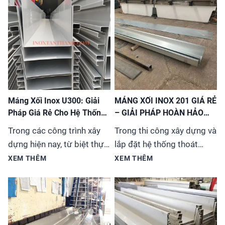
Máng Xối Inox U300: Giải
MÁNG XỐI INOX 201 GIÁ RẺ
Pháp Giá Rẻ Cho Hệ Thống
– GIẢI PHÁP HOÀN HẢO
Thoát Nước
CHO MỌI CÔNG TRÌNH
Trong các công trình xây
Trong thi công xây dựng và
dựng hiện nay, từ biệt thự,
lắp đặt hệ thống thoát
nhà phố đến các tòa nhà
nước, việc lựa chọn vật liệu
XEM THÊM
XEM THÊM
cao tầng, việc lựa chọn hệ
phù hợp vừa đảm bảo chất
thống máng xối (hay còn
lượng vừa tiết kiệm chi phí
gọi là ống thoát nước
luôn là ưu tiên hàng
mưa) không chỉ đơn thuần
đầu. Máng xối inox 201 đã