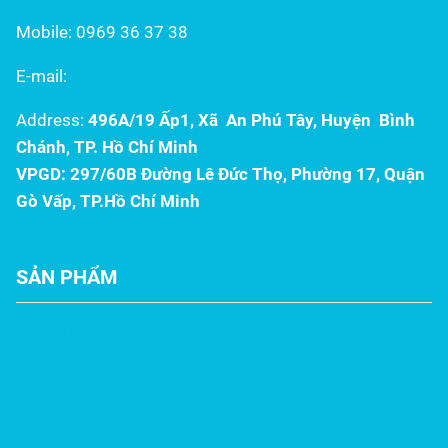
ưu, kết hợp độ bền...
Mobile: 0969 36 37 38
E-mail:
tanthanh.steel168@gmail.com
Address:
496A/19 Ấp1, Xã An Phú Tây, Huyện Bình
Chánh, TP. Hồ Chí Minh
VPGD: 297/60B Đường Lê Đức Thọ, Phường 17, Quận
Gò Vấp, TP.Hồ Chí Minh
SẢN PHẨM
Cuộn inox
Ống inox
Hộp Inox
Vê – La – Láp Inox