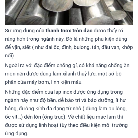
Sự ứng dụng của
thanh Inox tròn đặc
được thấy rõ
ràng hơn trong ngành này. Đó là những phụ kiện dùng
để vặn, siết ( như đai ốc, đinh, bulong, tán, đầu van, khớp
nối).
Ngoài ra với đặc điểm chống gỉ, có khả năng chống ăn
mòn nên được dùng làm xilanh thuỷ lực, một số bộ
phận của máy bơm, linh kiện máu.
Những đặc điểm của lap inox được ứng dụng trong
ngành này như độ bền, dễ bảo trì và bảo dưỡng, ít hư
hỏng, đường kính đa dạng từ nhỏ ( dùng làm bu lông,
ốc vít,..) đến lớn (ống trục). Về chất liệu mác lam thì
được sử dụng linh hoạt tùy theo điều kiện môi trường
ứng dụng.