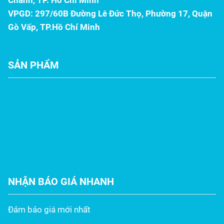
Chánh, TP. Hồ Chí Minh
VPGD: 297/60B Đường Lê Đức Thọ, Phường 17, Quận
Gò Vấp, TP.Hồ Chí Minh
SẢN PHẨM
Cuộn inox
Ống inox
Hộp Inox
Vê – La – Láp Inox
Tấm inox
NHẬN BÁO GIÁ NHANH
Đảm bảo giá mới nhất