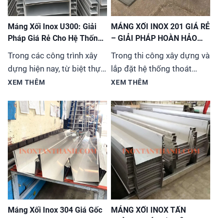
Máng Xối Inox U300: Giải
MÁNG XỐI INOX 201 GIÁ RẺ
Pháp Giá Rẻ Cho Hệ Thống
– GIẢI PHÁP HOÀN HẢO
Thoát Nước
CHO MỌI CÔNG TRÌNH
Trong các công trình xây
Trong thi công xây dựng và
dựng hiện nay, từ biệt thự,
lắp đặt hệ thống thoát
nhà phố đến các tòa nhà
nước, việc lựa chọn vật liệu
XEM THÊM
XEM THÊM
cao tầng, việc lựa chọn hệ
phù hợp vừa đảm bảo chất
thống máng xối (hay còn
lượng vừa tiết kiệm chi phí
gọi là ống thoát nước
luôn là ưu tiên hàng
mưa) không chỉ đơn thuần
đầu. Máng xối inox 201 đã
là giải quyết vấn đề kỹ
trở thành sự lựa chọn tối
thuật mà còn liên quan đến
ưu cho đa dạng công trình
tính thẩm mỹ và độ...
từ nhà ở, biệt thự...
Máng Xối Inox 304 Giá Gốc
MÁNG XỐI INOX TẤN