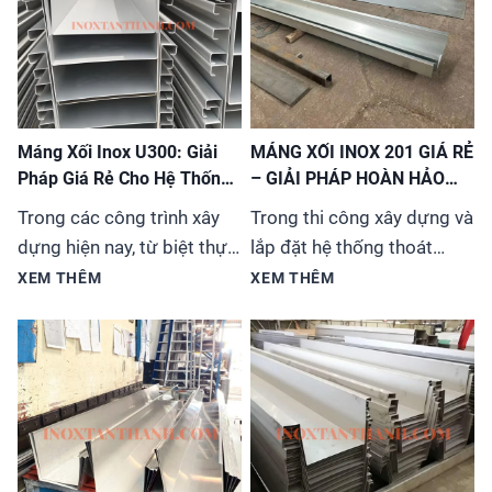
Máng Xối Inox U300: Giải
MÁNG XỐI INOX 201 GIÁ RẺ
Pháp Giá Rẻ Cho Hệ Thống
– GIẢI PHÁP HOÀN HẢO
Thoát Nước
CHO MỌI CÔNG TRÌNH
Trong các công trình xây
Trong thi công xây dựng và
dựng hiện nay, từ biệt thự,
lắp đặt hệ thống thoát
nhà phố đến các tòa nhà
nước, việc lựa chọn vật liệu
XEM THÊM
XEM THÊM
cao tầng, việc lựa chọn hệ
phù hợp vừa đảm bảo chất
thống máng xối (hay còn
lượng vừa tiết kiệm chi phí
gọi là ống thoát nước
luôn là ưu tiên hàng
mưa) không chỉ đơn thuần
đầu. Máng xối inox 201 đã
là giải quyết vấn đề kỹ
trở thành sự lựa chọn tối
thuật mà còn liên quan đến
ưu cho đa dạng công trình
tính thẩm mỹ và độ...
từ nhà ở, biệt thự...