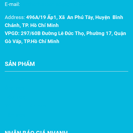
E-mail:
tanthanh.steel168@gmail.com
Address:
496A/19 Ấp1, Xã An Phú Tây, Huyện Bình
Chánh, TP. Hồ Chí Minh
VPGD: 297/60B Đường Lê Đức Thọ, Phường 17, Quận
Gò Vấp, TP.Hồ Chí Minh
SẢN PHẨM
Cuộn inox
Ống inox
Hộp Inox
Vê – La – Láp Inox
Tấm inox
NHẬN BÁO GIÁ NHANH