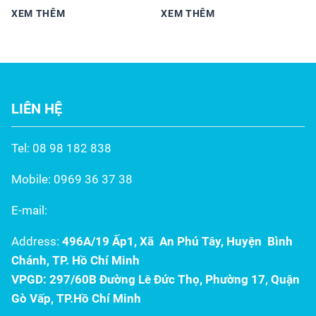
QUATEST – THI CÔNG
đến nhà máy, khu công
mỗi mùa mưa? Bạn mệt
XEM THÊM
XEM THÊM
TRỌN GÓI
nghiệp, hệ thống thoát
mỏi vì máng xối tôn kẽm,
nước mái đóng vai trò then
máng nhựa nhanh chóng rỉ
chốt trong việc bảo vệ kết
sét, nứt vỡ chỉ sau vài năm
cấu và tuổi thọ công trình.
sử dụng? Đừng để hệ
LIÊN HỆ
Trong đó, máng xối Inox
thống thoát nước kém
304 từ Inox Tấn Thành nổi
chất lượng làm hỏng kết
bật như một lựa chọn tối
cấu công trình tiền tỷ của...
Tel: 08 98 182 838
ưu, kết hợp độ bền...
Mobile: 0969 36 37 38
E-mail:
tanthanh.steel168@gmail.com
Address:
496A/19 Ấp1, Xã An Phú Tây, Huyện Bình
Chánh, TP. Hồ Chí Minh
VPGD: 297/60B Đường Lê Đức Thọ, Phường 17, Quận
Gò Vấp, TP.Hồ Chí Minh