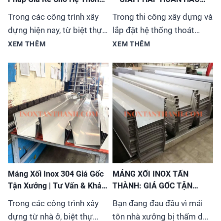
Thoát Nước
CHO MỌI CÔNG TRÌNH
Trong các công trình xây
Trong thi công xây dựng và
dựng hiện nay, từ biệt thự,
lắp đặt hệ thống thoát
nhà phố đến các tòa nhà
nước, việc lựa chọn vật liệu
XEM THÊM
XEM THÊM
cao tầng, việc lựa chọn hệ
phù hợp vừa đảm bảo chất
thống máng xối (hay còn
lượng vừa tiết kiệm chi phí
gọi là ống thoát nước
luôn là ưu tiên hàng
mưa) không chỉ đơn thuần
đầu. Máng xối inox 201 đã
là giải quyết vấn đề kỹ
trở thành sự lựa chọn tối
thuật mà còn liên quan đến
ưu cho đa dạng công trình
tính thẩm mỹ và độ...
từ nhà ở, biệt thự...
Máng Xối Inox 304 Giá Gốc
MÁNG XỐI INOX TẤN
Tận Xưởng | Tư Vấn & Khảo
THÀNH: GIÁ GỐC TẬN
Sát Miễn Phí | Bảo Hành
XƯỞNG – INOX
Trong các công trình xây
Bạn đang đau đầu vì mái
Chính Hãng
304/316/201 CHUẨN
dựng từ nhà ở, biệt thự
tôn nhà xưởng bị thấm dột