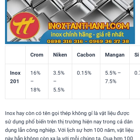
Crom
Niken
Cacbon
Mangan
Si
Inox
16%
3.5%
0.15%
5.5% –
0
201
–
–
7.5%
18%
5.5%
Inox hay còn có tên gọi thép không gỉ là vật liệu được
sử dụng phổ biến trên thị trường hiện nay trong cả dân
dụng lẫn công nghiệp. Với lịch sự hơn 100 năm, vật liệu
này hẳn không còn xa lạ với mỗi chúng ta. Qua hơn 100