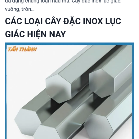
đa dạng chủng loại mẫu mã. Cây đặc inox lục giác,
vuông, tròn…
CÁC LOẠI CÂY ĐẶC INOX LỤC
GIÁC HIỆN NAY