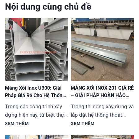
Nội dung cùng chủ đề
Máng Xối Inox U300: Giải
MÁNG XỐI INOX 201 GIÁ RẺ
Pháp Giá Rẻ Cho Hệ Thống
– GIẢI PHÁP HOÀN HẢO
Thoát Nước
CHO MỌI CÔNG TRÌNH
Trong các công trình xây
Trong thi công xây dựng và
dựng hiện nay, từ biệt thự,
lắp đặt hệ thống thoát
nhà phố đến các tòa nhà
nước, việc lựa chọn vật liệu
XEM THÊM
XEM THÊM
cao tầng, việc lựa chọn hệ
phù hợp vừa đảm bảo chất