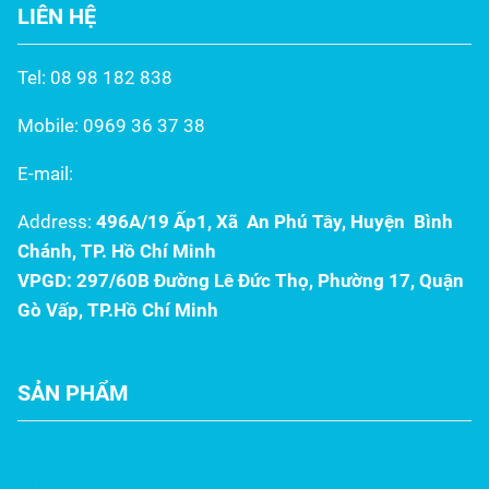
LIÊN HỆ
Trong đó, máng xối Inox
thống thoát nước kém
304 từ Inox Tấn Thành nổi
chất lượng làm hỏng kết
bật như một lựa chọn tối
cấu công trình tiền tỷ của...
Tel: 08 98 182 838
ưu, kết hợp độ bền...
Mobile: 0969 36 37 38
E-mail:
tanthanh.steel168@gmail.com
Address:
496A/19 Ấp1, Xã An Phú Tây, Huyện Bình
Chánh, TP. Hồ Chí Minh
VPGD: 297/60B Đường Lê Đức Thọ, Phường 17, Quận
Gò Vấp, TP.Hồ Chí Minh
SẢN PHẨM
Cuộn inox
Ống inox