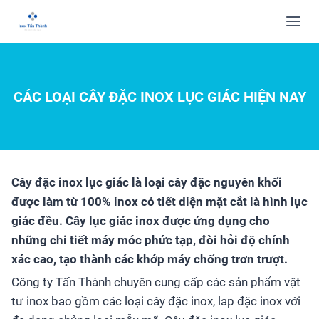
CÁC LOẠI CÂY ĐẶC INOX LỤC GIÁC HIỆN NAY
Cây đặc inox lục giác là loại cây đặc nguyên khối
được làm từ 100% inox có tiết diện mặt cắt là hình lục
giác đều. Cây lục giác inox được ứng dụng cho
những chi tiết máy móc phức tạp, đòi hỏi độ chính
xác cao, tạo thành các khớp máy chống trơn trượt.
Công ty Tấn Thành chuyên cung cấp các sản phẩm vật
tư inox bao gồm các loại cây đặc inox, lap đặc inox với