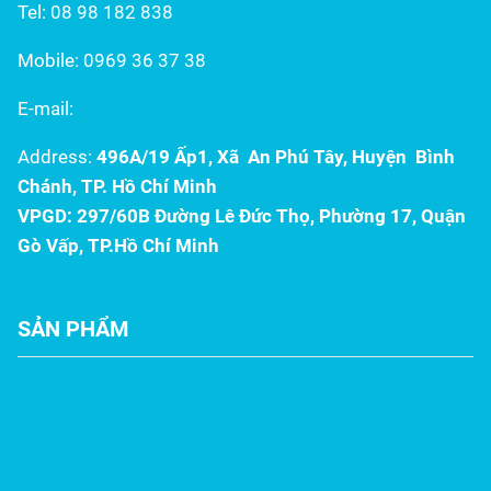
bật như một lựa chọn tối
cấu công trình tiền tỷ của...
Tel: 08 98 182 838
ưu, kết hợp độ bền...
Mobile: 0969 36 37 38
E-mail:
tanthanh.steel168@gmail.com
Address:
496A/19 Ấp1, Xã An Phú Tây, Huyện Bình
Chánh, TP. Hồ Chí Minh
VPGD: 297/60B Đường Lê Đức Thọ, Phường 17, Quận
Gò Vấp, TP.Hồ Chí Minh
SẢN PHẨM
Cuộn inox
Ống inox
Hộp Inox
Vê – La – Láp Inox