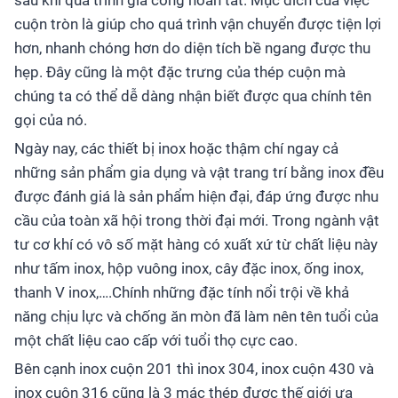
sau khi quá trình gia công hoàn tất. Mục đích của việc
cuộn tròn là giúp cho quá trình vận chuyển được tiện lợi
hơn, nhanh chóng hơn do diện tích bề ngang được thu
hẹp. Đây cũng là một đặc trưng của thép cuộn mà
chúng ta có thể dễ dàng nhận biết được qua chính tên
gọi của nó.
Ngày nay, các thiết bị inox hoặc thậm chí ngay cả
những sản phẩm gia dụng và vật trang trí bằng inox đều
được đánh giá là sản phẩm hiện đại, đáp ứng được nhu
cầu của toàn xã hội trong thời đại mới. Trong ngành vật
tư cơ khí có vô số mặt hàng có xuất xứ từ chất liệu này
như tấm inox, hộp vuông inox, cây đặc inox, ống inox,
thanh V inox,….Chính những đặc tính nổi trội về khả
năng chịu lực và chống ăn mòn đã làm nên tên tuổi của
một chất liệu cao cấp với tuổi thọ cực cao.
Bên cạnh inox cuộn 201 thì inox 304, inox cuộn 430 và
inox cuộn 316 cũng là 3 mác thép được thế giới ưa