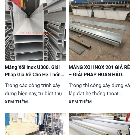
Máng Xối Inox U300: Giải
MÁNG XỐI INOX 201 GIÁ RẺ
Pháp Giá Rẻ Cho Hệ Thống
– GIẢI PHÁP HOÀN HẢO
Thoát Nước
CHO MỌI CÔNG TRÌNH
Trong các công trình xây
Trong thi công xây dựng và
dựng hiện nay, từ biệt thự,
lắp đặt hệ thống thoát
nhà phố đến các tòa nhà
nước, việc lựa chọn vật liệu
XEM THÊM
XEM THÊM
cao tầng, việc lựa chọn hệ
phù hợp vừa đảm bảo chất
thống máng xối (hay còn
lượng vừa tiết kiệm chi phí
gọi là ống thoát nước
luôn là ưu tiên hàng
mưa) không chỉ đơn thuần
đầu. Máng xối inox 201 đã