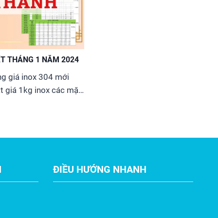
ẤT THÁNG 1 NĂM 2024
g giá inox 304 mới
t giá 1kg inox các mặt
 hộp, thanh la, v đúc,
ho các công trình dân
tại khu vực TpHCM và
H
ĐIỀU HƯỚNG NHANH
Trang chủ
Giới thiệu