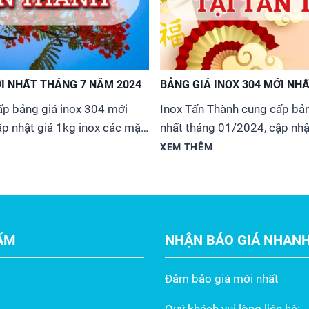
ỚI NHẤT THÁNG 7 NĂM 2024
BẢNG GIÁ INOX 304 MỚI NH
ấp bảng giá inox 304 mới
Inox Tấn Thành cung cấp bản
p nhật giá 1kg inox các mặt
nhất tháng 01/2024, cập nhậ
n, ống hộp, thanh la, v đúc,
hàng, ống đúc, tấm, cuộn, ống
XEM THÊM
iệp cho các công trình dân
tròn đặc, ống công nghiệp c
 tạo tại khu vực TpHCM và
dụng, công nghiệp, chế tạo 
các tỉnh thành khắp...
ẨM
NHẬN BÁO GIÁ NHAN
Đảm bảo giá mới nhất