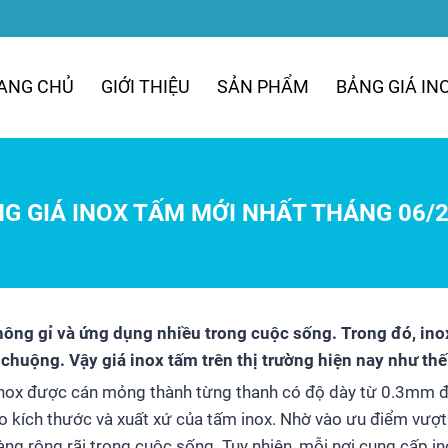
ANG CHỦ
GIỚI THIỆU
SẢN PHẨM
BẢNG GIÁ IN
G GIÁ INOX TẤM MỚI NHẤT THÁNG 06/
hông gỉ và ứng dụng nhiều trong cuộc sống. Trong đó, in
 chuộng. Vậy giá inox tấm trên thị trường hiện nay như th
inox được cán mỏng thành từng thanh có độ dày từ 0.3mm 
 kích thước và xuất xứ của tấm inox. Nhờ vào ưu điểm vượt 
g rộng rãi trong cuộc sống. Tuy nhiên, mỗi nơi cung cấp i