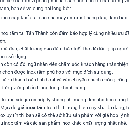
ợc xem là đơn vị phân phối các sản phẩm inox chất lượng và 
nh, bạn sẽ vô cùng hài lòng bởi:
ược nhập khẩu tại các nhà máy sản xuất hàng đầu, đảm bảo 
á inox tấm tại Tấn Thành còn đảm bảo hợp lý cùng nhiều ưu 
ớn.
ã đẹp, chất lượng cao đảm bảo tuổi thọ dài lâu giúp người 
rình sử dụng.
h còn có đội ngũ nhân viên chăm sóc khách hàng thân thiện 
n chọn được inox tấm phù hợp với mục đích sử dụng.
 sách thanh toán linh hoạt và vận chuyển nhanh chóng cũng 
 đứng vững chắc trong lòng khách hàng.
 lượng với giá cả hợp lý không chỉ mang đến cho bạn công 
a. Mặc dù
giá inox tấm
trên thị trường hiện nay khá đa dạng, t
ox uy tín thì bạn sẽ có thể sở hữu sản phẩm với giá hợp lý 
u inox tấm và các sản phẩm inox khác chất lượng nhất nhé.