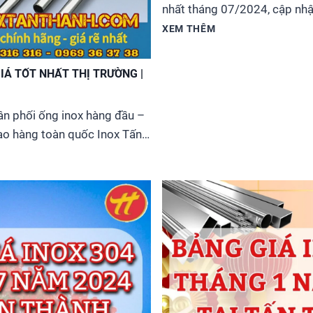
nhất tháng 07/2024, cập nhậ
hàng, ống đúc, tấm, cuộn, ống
XEM THÊM
tròn đặc, ống công nghiệp c
dụng, công nghiệp, chế tạo 
IÁ TỐT NHẤT THỊ TRƯỜNG |
các tỉnh thành khắp...
ân phối ống inox hàng đầu –
ao hàng toàn quốc Inox Tấn
 sản xuất và cung cấp ống
g trí uy tín, chất lượng cao
 thị trường. Chúng tôi cung