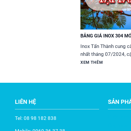
BẢNG GIÁ INOX 304 M
Inox Tấn Thành cung c
nhất tháng 07/2024, cậ
hàng, ống đúc, tấm, cuộ
XEM THÊM
tròn đặc, ống công ngh
dụng, công nghiệp, chế
các tỉnh thành khắp...
LIÊN HỆ
SẢN PH
Cuộn inox
Tel: 08 98 182 838
Ống inox