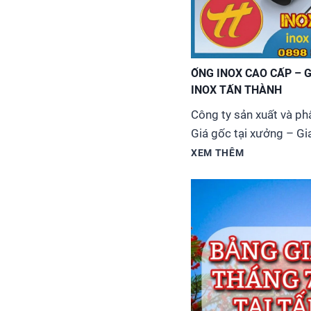
ỐNG INOX CAO CẤP – G
INOX TẤN THÀNH
Công ty sản xuất và ph
Giá gốc tại xưởng – Gi
Thành tự hào là đơn vị
XEM THÊM
inox công nghiệp & tran
với giá cạnh tranh nhất
cấp đa...