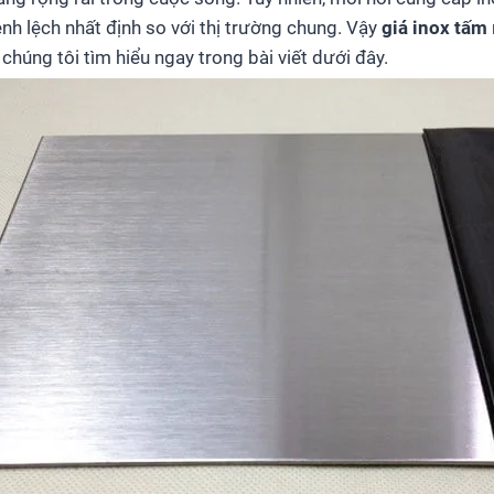
nh lệch nhất định so với thị trường chung. Vậy
giá inox tấm
húng tôi tìm hiểu ngay trong bài viết dưới đây.