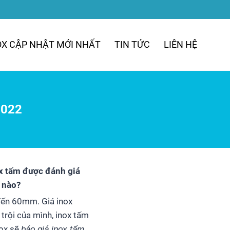
OX CẬP NHẬT MỚI NHẤT
TIN TỨC
LIÊN HỆ
2022
ox tấm được đánh giá
ế nào?
đến 60mm. Giá inox
trội của mình, inox tấm
nox sẽ
báo giá inox tấm