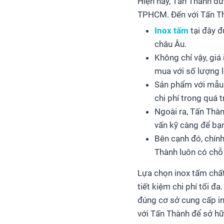
Hiện nay, Tấn Thành đư
TPHCM. Đến với Tấn Thà
Inox tấm
tại đây đ
châu Âu.
Không chỉ vậy, gi
mua với số lượng l
Sản phẩm với mẫu m
chi phí trong quá t
Ngoài ra, Tấn Thàn
vấn kỹ càng để bạ
Bên cạnh đó, chính
Thành luôn có chỗ
Lựa chọn inox tấm chất
tiết kiệm chi phí tối đ
đúng cơ sở cung cấp in
với Tấn Thành để sở hữ